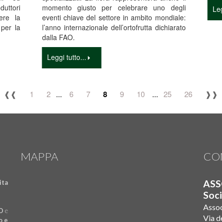
uttori
momento giusto per celebrare uno degli
Leg
ere la
eventi chiave del settore in ambito mondiale:
 per la
l’anno internazionale dell’ortofrutta dichiarato
dalla FAO.
Leggi tutto...
❰❰
1
2
...
6
7
8
9
10
...
25
26
❱❱
MAPPA
CO
AS
ita
Soc
Assoc
O
e
Via d
o e