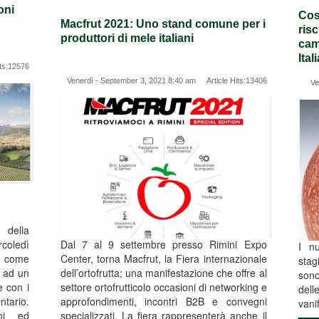
oni
Cost
Macfrut 2021: Uno stand comune per i
ris
produttori di mele italiani
cam
Ital
ts:12576
Venerdì - September 3, 2021 8:40 am Article Hits:13406
Ve
della
coledì
Dal 7 al 9 settembre presso Rimini Expo
I n
o come
Center, torna Macfrut, la Fiera internazionale
stag
o ad un
dell’ortofrutta; una manifestazione che offre al
sono
e con i
settore ortofrutticolo occasioni di networking e
dell
ntario.
approfondimenti, incontri B2B e convegni
vanif
ni ed
specializzati. La fiera rappresenterà anche il