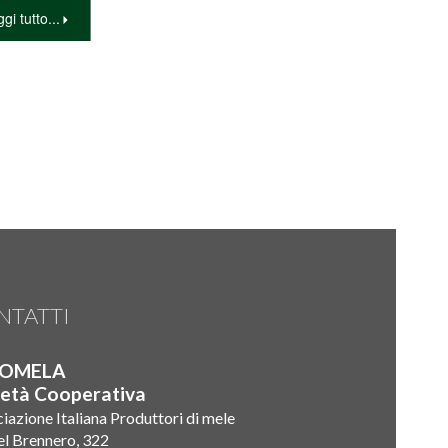
gi tutto...
NTATTI
SOMELA
ietà Cooperativa
iazione Italiana Produttori di mele
el Brennero, 322