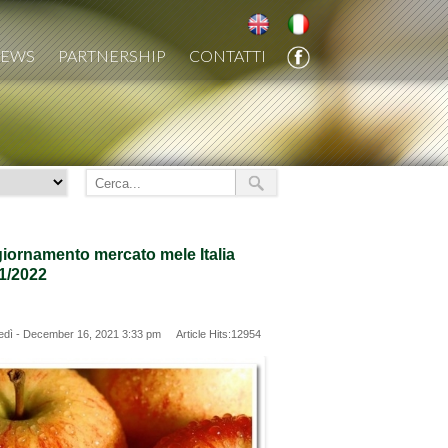
EN
IT
EWS
PARTNERSHIP
CONTATTI
iornamento mercato mele Italia
1/2022
edì - December 16, 2021 3:33 pm Article Hits:12954