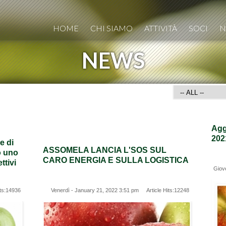
HOME
CHI SIAMO
ATTIVITÀ
SOCI
N
NEWS
Agg
202
e di
ASSOMELA LANCIA L'SOS SUL
o uno
CARO ENERGIA E SULLA LOGISTICA
ttivi
Giov
ts:14936
Venerdì - January 21, 2022 3:51 pm Article Hits:12248