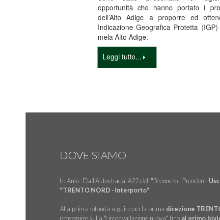
opportunità che hanno portato i prod
dell’Alto Adige a proporre ed otten
Indicazione Geografica Protetta (IGP)
mela Alto Adige.
Leggi tutto...
DOVE SIAMO
In Auto: Dall'Autostrada A22 del "Brennero". Prendere
Usc
"TRENTO NORD - Interporto"
.
Alla prima rotonda seguire per la prima
direzione TRENT
proseguire sulla "circonvallazione nuova" fino
al primo bivi