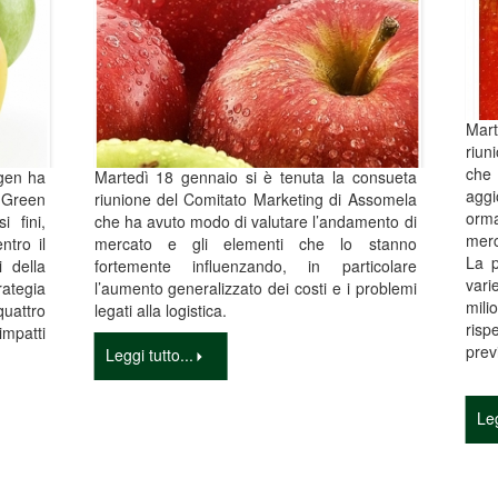
Mart
riun
che
ngen ha
Martedì 18 gennaio si è tenuta la consueta
aggi
 Green
riunione del Comitato Marketing di Assomela
orma
 fini,
che ha avuto modo di valutare l’andamento di
merc
ntro il
mercato e gli elementi che lo stanno
La p
i della
fortemente influenzando, in particolare
vari
rategia
l’aumento generalizzato dei costi e i problemi
mili
quattro
legati alla logistica.
risp
 impatti
prev
Leggi tutto...
Leg