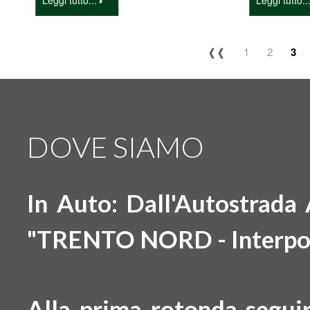
Leggi tutto...
Leggi tutto..
❰❰
1
2
3
DOVE SIAMO
In Auto: Dall'Autostrada
"TRENTO NORD - Interpo
Alla prima rotonda segui