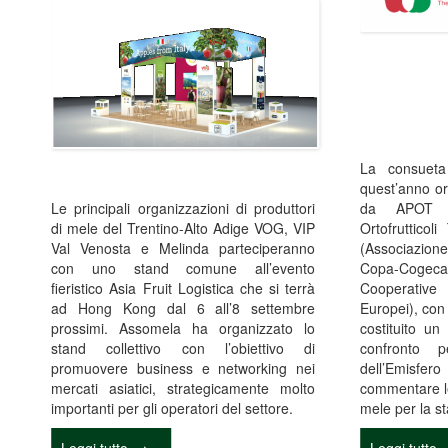
La consueta 
quest’anno org
Le principali organizzazioni di produttori
da APOT (A
di mele del Trentino-Alto Adige VOG, VIP
Ortofrutticol
Val Venosta e Melinda parteciperanno
(Associazion
con uno stand comune all’evento
Copa-Cogec
fieristico Asia Fruit Logistica che si terrà
Cooperative 
ad Hong Kong dal 6 all’8 settembre
Europei), con
prossimi. Assomela ha organizzato lo
costituito u
stand collettivo con l’obiettivo di
confronto p
promuovere business e networking nei
dell’Emisfe
mercati asiatici, strategicamente molto
commentare le
importanti per gli operatori del settore.
mele per la s