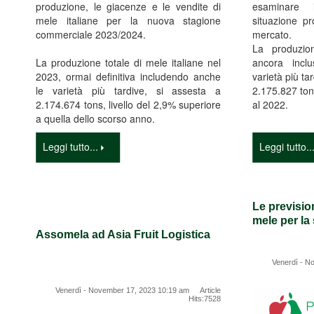
produzione, le giacenze e le vendite di
esaminare i
mele italiane per la nuova stagione
situazione pr
commerciale 2023/2024.
mercato.
La produzio
La produzione totale di mele italiane nel
ancora inclu
2023, ormai definitiva includendo anche
varietà più t
le varietà più tardive, si assesta a
2.175.827 ton.
2.174.674 tons, livello del 2,9% superiore
al 2022.
a quella dello scorso anno.
Leggi tutto...
Leggi tutto..
Le previsio
mele per la
Assomela ad Asia Fruit Logistica
Venerdì - N
Venerdì - November 17, 2023 10:19 am Article
Hits:7528