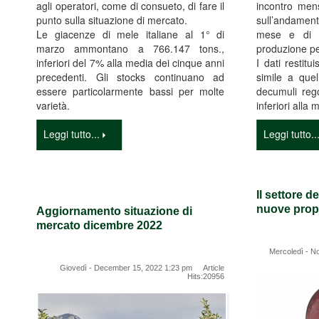
agli operatori, come di consueto, di fare il
incontro mens
punto sulla situazione di mercato.
sull’andamen
Le giacenze di mele italiane al 1° di
mese e di di
marzo ammontano a 766.147 tons.,
produzione pe
inferiori del 7% alla media dei cinque anni
I dati restit
precedenti. Gli stocks continuano ad
simile a que
essere particolarmente bassi per molte
decumuli reg
varietà.
inferiori alla
Leggi tutto...
Leggi tutto..
Il settore de
nuove prop
Aggiornamento situazione di
mercato dicembre 2022
Mercoledì - N
Giovedì - December 15, 2022 1:23 pm Article
Hits:20956