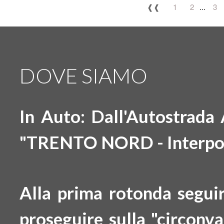
❰❰
1
2
...
3
DOVE SIAMO
In Auto: Dall'Autostrada
"TRENTO NORD - Interpo
Alla prima rotonda segui
proseguire sulla "circonv