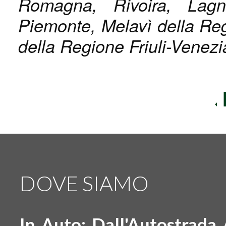
Romagna, Rivoira, Lag
Piemonte, Melavì della Reg
della Regi
one Friuli-Venezi
DOVE SIAMO
In Auto: Dall'Autostrada